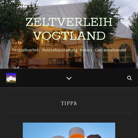
ZELTVERLEIH
VOGTLAND
Festzeltverleih · Festzeltaustattung · Imbiss · Getränkehandel
TIPPS